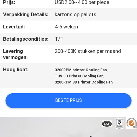
Prijs:
USD2.00~4.00 per piece
KWALITEITSCONTROLE
Verpakking Details:
kartons op pallets
Levertijd:
4-6 weken
CONTACTEER
Betalingscondities:
T/T
ONS
Levering
200-400K stukken per maand
vermogen:
NIEUWS
Hoog licht:
,
3200RPM printer Cooling Fan
,
TUV 3D Printer Cooling Fan
VERZOEK
3200RPM 3D Printer Cooling Fan
OM
BESTE PRIJS
EEN
CITAAT
SITEMAP