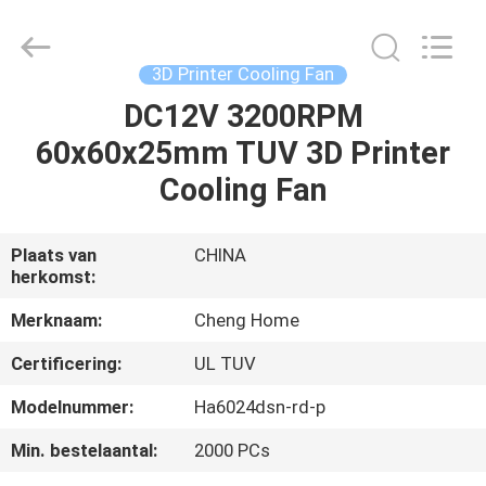
2026
Cheng
Home
Electronics
Co.,Ltd.
3D Printer Cooling Fan
All
Rights
Reserved.
DC12V 3200RPM
HUIS
60x60x25mm TUV 3D Printer
PRODUCTEN
Cooling Fan
VR-
Plaats van
CHINA
herkomst:
SHOW
Merknaam:
Cheng Home
ONGEVEER
Certificering:
UL TUV
ONS
Modelnummer:
Ha6024dsn-rd-p
Min. bestelaantal:
2000 PCs
FABRIEKSREIS