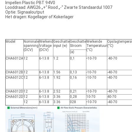
Impellen Plastic PBT 94V0
Looddraad: AWG26 „+“ Rood „-“ Zwarte Standaardul 1007
Optie: Signaaloutput
Het dragen: Kogellager of Kokerlager
Model
Nominale
Werkend
Geschatte
Geschatte
Werkende
Opslagtempera
spanning
Voltage
input (w)
Stroom
Temperatuur
(°C)
(DCV)
(DCV)
(°C)
(a)
CHA6012A
12
6-13.8
1.2
0,1
•10-70
.40-70
CHA6012B
12
6-13.8
1.56
0,13
-10-70
-40-70
CHA6012C
12
6-13.8
1.92
0,16
-10-70
-40-70
CHA6012D
12
6-13.8
2.52
0,21
•10-70
-40-70
CHA6012D
12
6-13.8
3.36
0,28
10-70
40-70
12
6-13.8
3.36
028
•10-70
-40-70