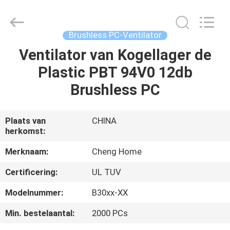
2026
Cheng
Home
Electronics
Co.,Ltd.
Brushless PC-Ventilator
All
Rights
Reserved.
Ventilator van Kogellager de
HUIS
Plastic PBT 94V0 12db
PRODUCTEN
Brushless PC
VR-
Plaats van
CHINA
herkomst:
SHOW
Merknaam:
Cheng Home
ONGEVEER
Certificering:
UL TUV
ONS
Modelnummer:
B30xx-XX
Min. bestelaantal:
2000 PCs
FABRIEKSREIS