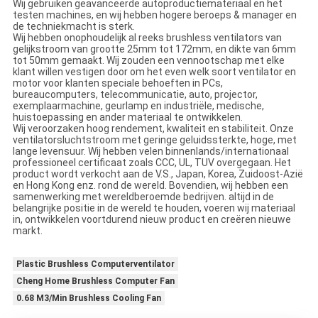
Wij gebruiken geavanceerde autoproductiemateriaal en het
testen machines, en wij hebben hogere beroeps & manager en
de techniekmacht is sterk.
Wij hebben onophoudelijk al reeks brushless ventilators van
gelijkstroom van grootte 25mm tot 172mm, en dikte van 6mm
tot 50mm gemaakt. Wij zouden een vennootschap met elke
klant willen vestigen door om het even welk soort ventilator en
motor voor klanten speciale behoeften in PCs,
bureaucomputers, telecommunicatie, auto, projector,
exemplaarmachine, geurlamp en industriële, medische,
huistoepassing en ander materiaal te ontwikkelen.
Wij veroorzaken hoog rendement, kwaliteit en stabiliteit. Onze
ventilatorsluchtstroom met geringe geluidssterkte, hoge, met
lange levensuur. Wij hebben velen binnenlands/internationaal
professioneel certificaat zoals CCC, UL, TUV overgegaan. Het
product wordt verkocht aan de V.S., Japan, Korea, Zuidoost-Azië
en Hong Kong enz. rond de wereld. Bovendien, wij hebben een
samenwerking met wereldberoemde bedrijven. altijd in de
belangrijke positie in de wereld te houden, voeren wij materiaal
in, ontwikkelen voortdurend nieuw product en creëren nieuwe
markt.
Plastic Brushless Computerventilator
Cheng Home Brushless Computer Fan
0.68 M3/Min Brushless Cooling Fan