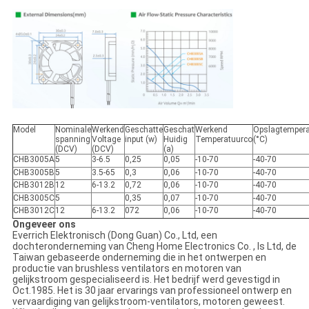
Model
Nominale
Werkend
Geschatte
Geschat
Werkend
Opslagtempera
spanning
Voltage
input (w)
Huidig
Temperatuurco
(°C)
(DCV)
(DCV)
(a)
CHB3005A
5
3-6.5
0,25
0,05
-10-70
-40-70
CHB3005B
5
3.5-65
0,3
0,06
-10-70
-40-70
CHB3012B
12
6-13.2
0,72
0,06
-10-70
-40-70
CHB3005C
5
0,35
0,07
-10-70
-40-70
CHB3012C
12
6-13.2
072
0,06
-10-70
-40-70
Ongeveer ons
Everrich Elektronisch (Dong Guan) Co., Ltd, een
dochteronderneming van Cheng Home Electronics Co. , Is Ltd, de
Taiwan gebaseerde onderneming die in het ontwerpen en
productie van brushless ventilators en motoren van
gelijkstroom gespecialiseerd is. Het bedrijf werd gevestigd in
Oct.1985. Het is 30 jaar ervarings van professioneel ontwerp en
vervaardiging van gelijkstroom-ventilators, motoren geweest.