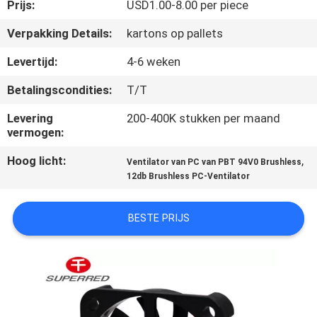
Prijs:
USD1.00-8.00 per piece
KWALITEITSCONTROLE
Verpakking Details:
kartons op pallets
Levertijd:
4-6 weken
CONTACTEER
Betalingscondities:
T/T
ONS
Levering
200-400K stukken per maand
vermogen:
NIEUWS
Hoog licht:
,
Ventilator van PC van PBT 94V0 Brushless
12db Brushless PC-Ventilator
VERZOEK
OM
BESTE PRIJS
EEN
CITAAT
SITEMAP