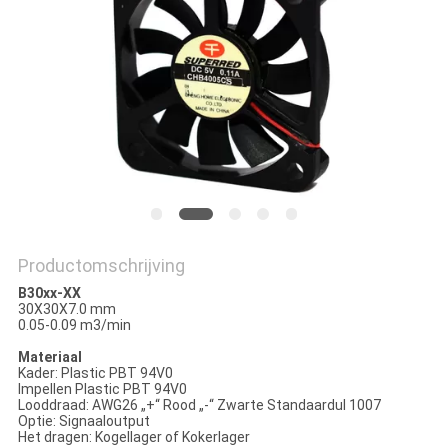
PRIVACY
POLICY
Productomschrijving
B30xx-XX
30X30X7.0 mm
0.05-0.09 m3/min
Materiaal
Kader: Plastic PBT 94V0
Impellen Plastic PBT 94V0
Looddraad: AWG26 „+“ Rood „-“ Zwarte Standaardul 1007
Optie: Signaaloutput
Het dragen: Kogellager of Kokerlager