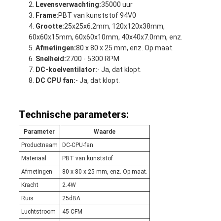
Levensverwachting:
35000 uur
Frame:
PBT van kunststof 94V0
Grootte:
25x25x6.2mm, 120x120x38mm,
60x60x15mm, 60x60x10mm, 40x40x7.0mm, enz.
Afmetingen:
80 x 80 x 25 mm, enz. Op maat.
Snelheid:
2700 - 5300 RPM
DC-koelventilator:
- Ja, dat klopt.
DC CPU fan:
- Ja, dat klopt.
Technische parameters:
Parameter
Waarde
Productnaam
DC-CPU-fan
Materiaal
PBT van kunststof
Afmetingen
80 x 80 x 25 mm, enz. Op maat.
Kracht
2.4W
Ruis
25dBA
Luchtstroom
45 CFM