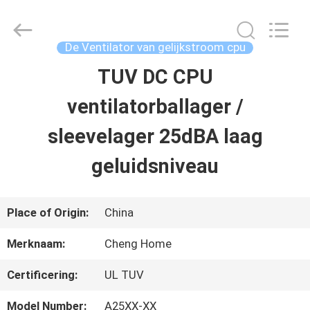
2026
Cheng
Home
Electronics
De Ventilator van gelijkstroom cpu
Co.,Ltd.
All
TUV DC CPU
HUIS
Rights
Reserved.
ventilatorballager /
PRODUCTEN
sleevelager 25dBA laag
geluidsniveau
VR-
SHOW
Place of Origin:
China
Merknaam:
Cheng Home
ONGEVEER
Certificering:
UL TUV
ONS
Model Number:
A25XX-XX