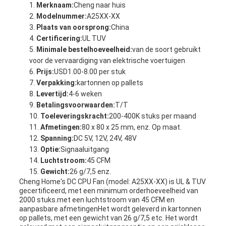
Merknaam:
Cheng naar huis
Modelnummer:
A25XX-XX
Plaats van oorsprong:
China
Certificering:
UL TUV
Minimale bestelhoeveelheid:
van de soort gebruikt
voor de vervaardiging van elektrische voertuigen
Prijs:
USD1.00-8.00 per stuk
Verpakking:
kartonnen op pallets
Levertijd:
4-6 weken
Betalingsvoorwaarden:
T/T
Toeleveringskracht:
200-400K stuks per maand
Afmetingen:
80 x 80 x 25 mm, enz. Op maat.
Spanning:
DC 5V, 12V, 24V, 48V
Optie:
Signaaluitgang
Luchtstroom:
45 CFM
Gewicht:
26 g/7,5 enz.
Cheng Home's DC CPU Fan (model: A25XX-XX) is UL & TUV
gecertificeerd, met een minimum orderhoeveelheid van
2000 stuks.met een luchtstroom van 45 CFM en
aanpasbare afmetingenHet wordt geleverd in kartonnen
op pallets, met een gewicht van 26 g/7,5 etc. Het wordt