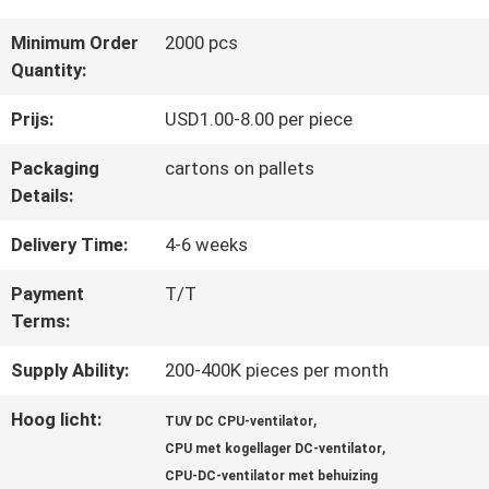
FABRIEKSREIS
Minimum Order
2000 pcs
Quantity:
KWALITEITSCONTROLE
Prijs:
USD1.00-8.00 per piece
Packaging
cartons on pallets
CONTACTEER
Details:
ONS
Delivery Time:
4-6 weeks
Payment
T/T
Terms:
NIEUWS
Supply Ability:
200-400K pieces per month
VERZOEK
Hoog licht:
,
TUV DC CPU-ventilator
,
OM
CPU met kogellager DC-ventilator
CPU-DC-ventilator met behuizing