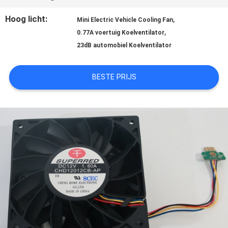
FABRIEKSREIS
Hoog licht:
,
Mini Electric Vehicle Cooling Fan
,
0.77A voertuig Koelventilator
23dB automobiel Koelventilator
KWALITEITSCONTROLE
BESTE PRIJS
CONTACTEER
ONS
NIEUWS
VERZOEK
OM