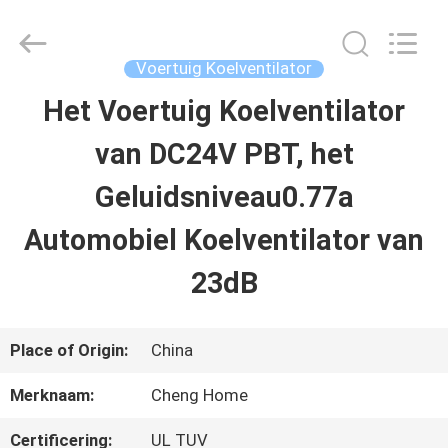
2026
Cheng
Home
Electronics
Voertuig Koelventilator
Co.,Ltd.
All
Het Voertuig Koelventilator
HUIS
Rights
Reserved.
van DC24V PBT, het
PRODUCTEN
Geluidsniveau0.77a
Automobiel Koelventilator van
VR-
23dB
SHOW
Place of Origin:
China
ONGEVEER
Merknaam:
Cheng Home
ONS
Certificering:
UL TUV