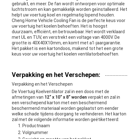
gebruikt, en meer. De fan wordt ontworpen voor optimale
luchtstroom en kan gemakkelijk worden geïnstalleerd. Het
helpt uw voertuig koel en regelmatig lopend houden.
Cheng Home Vehicle Cooling Fan is de perfecte keus voor
uw voertuig het koelen behoeften. Het is hoogst
duurzaam, efficiënt, en betrouwbaar. Het wordt verklaard
met UL en TUV, en verstrekt een voltage van 4000V. De
grootte is 40X40X10mm, en komt met a1-jaargarantie.
Het pakket is een kartondoos, makend tot het een grote
keus voor uw voertuig het koelen ventilatorbehoeften.
Verpakking en het Verschepen:
Verpakking en het Verschepen
De Voertuig Koelventilator zal in een doos met de
afmetingen van
12“ x 10“ x 8“ worden
verpakt en zal in
een verschepend karton met een beschermend
beschermend materiaal worden geplaatst om eender
welke schade tijdens doorgang te verhinderen. Het karton
zal met de volgende informatie worden geëtiketteerd:
Productnaam
Volgnummer