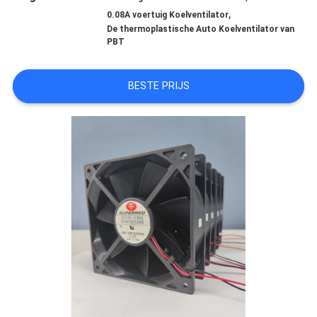
,
0.08A voertuig Koelventilator
FABRIEKSREIS
De thermoplastische Auto Koelventilator van
PBT
KWALITEITSCONTROLE
BESTE PRIJS
CONTACTEER
ONS
NIEUWS
VERZOEK
OM