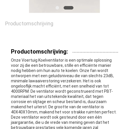
EEN
CITAAT
Productomschrijving
SITEMAP
Productomschrijving:
PRIVACY
Onze Voertuig Koelventilator is een optimale oplossing
voor zij die een betrouwbare, stille en efficiënte manier
POLICY
nodig hebben om hun auto te koelen. Onze fan wordt
ontworpen met een geluidsniveau die van slechts 23dB,
minimale lawaaiverstoring verzekeren. Het is ook
ongelooflijk macht efficiënt, met een snelheid van tot
4000RPM. De ventilator wordt geconstrueerd met PBT-
materiaal het van uitstekende kwaliteit, dat tegen
corrosie en slijtage en scheur bestand is, duurzaam
makend het uiterst. De grootte van de ventilator is
40X40X10mm, makend het voor strakke ruimten perfect.
Deze ventilator wordt ook gesteund door een één
jaargarantie, die u de vrede van mening geven dat het
betrouwbare prestaties vele komende jaren zal