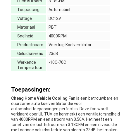
Luchtstroom
3.18CFM
Toepassing
Automobiel
Voltage
DC12V
Materiaal
PBT
Snelheid
4000RPM
Productnaam
Voertuig Koelventilator
Geluidsniveau
23dB
Werkende
-10C-70C
Temperatuur
Toepassingen:
Cheng Home Vehicle Cooling Fan
is een betrouwbare en
duurzame auto koelventilator die voor
automobieltoepassingen perfect is. Deze fan wordt
verklaard door UL TUV, en kenmerkt een ventilatorsnelheid
van 4000RPM en een stroom van 0.50A. Het heeft een
tarief van de luchtstroom van 3.18CFM en een niveau die
met geringe geluidssterkte van slechts 23dB, het maken