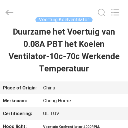
2026
Cheng
Home
Electronics
Voertuig Koelventilator
Co.,Ltd.
All
Duurzame het Voertuig van
HUIS
Rights
Reserved.
0.08A PBT het Koelen
PRODUCTEN
Ventilator-10c-70c Werkende
Temperatuur
VR-
SHOW
Place of Origin:
China
Merknaam:
Cheng Home
ONGEVEER
Certificering:
UL TUV
ONS
Hoog licht:
,
Voertuig Koelventilator 4000RPM