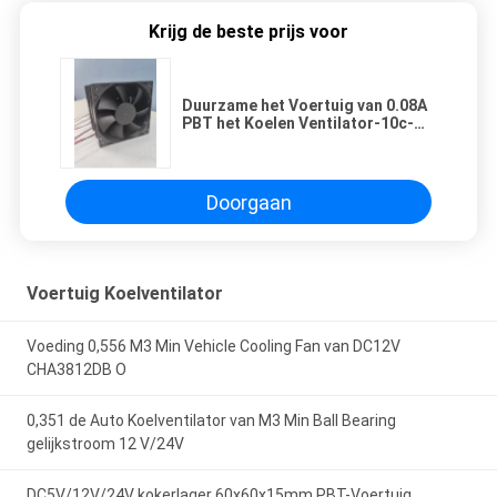
Krijg de beste prijs voor
Duurzame het Voertuig van 0.08A
PBT het Koelen Ventilator-10c-
70c Werkende Temperatuur
Doorgaan
Voertuig Koelventilator
Voeding 0,556 M3 Min Vehicle Cooling Fan van DC12V
CHA3812DB O
0,351 de Auto Koelventilator van M3 Min Ball Bearing
gelijkstroom 12 V/24V
DC5V/12V/24V kokerlager 60x60x15mm PBT-Voertuig