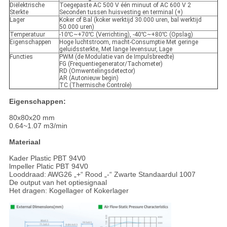
Diëlektrische
Toegepaste AC 500 V één minuut of AC 600 V 2
Sterkte
Seconden tussen huisvesting en terminal (+)
Lager
Koker of Bal (koker werktijd 30.000 uren, bal werktijd
50.000 uren)
Temperatuur
-10℃~+70℃ (Verrichting), -40℃~+80℃ (Opslag)
Eigenschappen
Hoge luchtstroom, macht-Consumptie Met geringe
geluidssterkte, Met lange levensuur, Lage
Functies
PWM (de Modulatie van de Impulsbreedte)
FG (Frequentiegenerator/Tachometer)
RD (Omwentelingsdetector)
AR (Autonieuw begin)
TC (Thermische Controle)
Eigenschappen:
80x80x20 mm
0.64~1.07 m3/min
Materiaal
Kader Plastic PBT 94V0
lmpeller Platic PBT 94V0
Looddraad: AWG26 „+“ Rood „-“ Zwarte Standaardul 1007
De output van het optiesignaal
Het dragen: Kogellager of Kokerlager