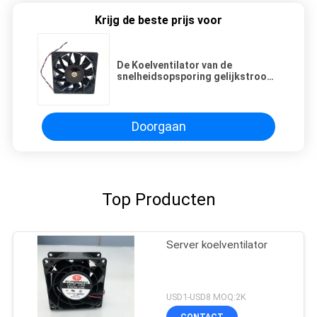
Krijg de beste prijs voor
De Koelventilator van de
snelheidsopsporing gelijkstroom
Waterdicht OEM van IP55/IP67-
Ontwerp
Doorgaan
Top Producten
Server koelventilator
USD1-USD8 MOQ:2K
CONTACT