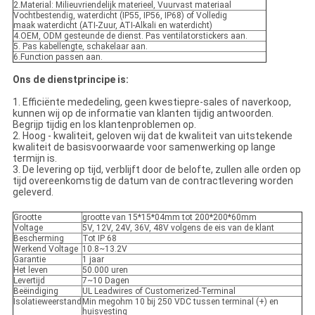
2.Material: Milieuvriendelijk materieel, Vuurvast materiaal
Vochtbestendig, waterdicht (IP55, IP56, IP68) of Volledig
maak waterdicht (ATI-Zuur, ATI-Alkali en waterdicht)
4.OEM, ODM gesteunde de dienst. Pas ventilatorstickers aan.
5. Pas kabellengte, schakelaar aan.
6.Function passen aan.
Ons de dienstprincipe is:
1. Efficiënte mededeling, geen kwestiepre-sales of naverkoop,
kunnen wij op de informatie van klanten tijdig antwoorden.
Begrijp tijdig en los klantenproblemen op.
2. Hoog - kwaliteit, geloven wij dat de kwaliteit van uitstekende
kwaliteit de basisvoorwaarde voor samenwerking op lange
termijn is.
3. De levering op tijd, verblijft door de belofte, zullen alle orden op
tijd overeenkomstig de datum van de contractlevering worden
geleverd.
Grootte
grootte van 15*15*04mm tot 200*200*60mm
Voltage
5V, 12V, 24V, 36V, 48V volgens de eis van de klant
Bescherming
Tot IP 68
Werkend Voltage
10.8~13.2V
Garantie
1 jaar
Het leven
50.000 uren
Levertijd
7~10 Dagen
Beëindiging
UL Leadwires of Customerized-Terminal
Isolatieweerstand
Min megohm 10 bij 250 VDC tussen terminal (+) en
huisvesting