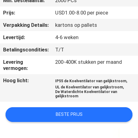
Min. bestelaantal:
2000 PCs
KWALITEITSCONTROLE
Prijs:
USD1.00-8.00 per piece
Verpakking Details:
kartons op pallets
CONTACTEER
Levertijd:
4-6 weken
ONS
Betalingscondities:
T/T
NIEUWS
Levering
200-400K stukken per maand
vermogen:
Hoog licht:
,
VERZOEK
IP55 de Koelventilator van gelijkstroom
,
UL de Koelventilator van gelijkstroom
OM
De Waterdichte Koelventilator van
gelijkstroom
EEN
CITAAT
BESTE PRIJS
SITEMAP