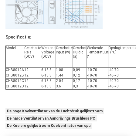
Specificatie:
Model
Geschatte
Werkend
Geschatte
Geschat
Werkende
Opslagtemperat
Reis
Voltage
input (w)
Huidig
Temperatuur
| (°C)
(DCV)
(DCV)
(a)
(°.
CHB8012A
12
6-13.8
1.08
0,09
-10-70
-40-70
CHB8012B
12
6-13.8
1.44
0,12
-10-70
-40-70
CHB8012C
12
6-13.8
2.04
0,17
-10-70
-40-70
CHB8012D
12
6-13.8
3.6
0,3
-10-70
-40-70
De hoge Koelventilator van de Luchtdruk gelijkstroom
De harde Ventilator van Aandrijvings Brushless PC
De Koelere gelijkstroom Koelventilator van cpu