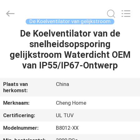
2026
Cheng
Home
Electronics
Co.,Ltd.
De Koelventilator van gelijkstroom
All
Rights
Reserved.
De Koelventilator van de
HUIS
snelheidsopsporing
PRODUCTEN
gelijkstroom Waterdicht OEM
van IP55/IP67-Ontwerp
VR-
SHOW
Plaats van
China
herkomst:
ONGEVEER
Merknaam:
Cheng Home
ONS
Certificering:
UL TUV
Modelnummer:
B8012-XX
FABRIEKSREIS